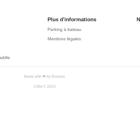
Plus d'informations
N
Parking à bateau
Mentions légales
addle
Made with ❤ by Romain
CNM © 2024