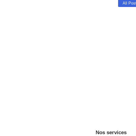
All Pos
Evènements 2026
27 mai 2026
/
Pour ne rien rater de nos évènements en 2026 ! – 30 Mai : rég
Read More
Régates des vauriens 20
26 mai 2026
/
Vous aimez le vaurien ? Venez régater avec nous ! Rejoignez-n
Read More
Nos services