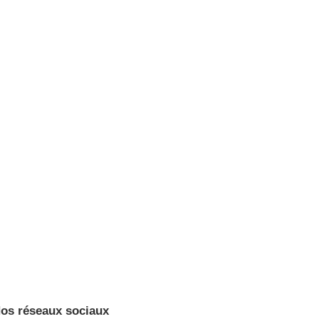
..
égate annuelle...
os réseaux sociaux