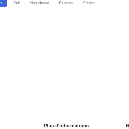
ts
Club
Non classé
Régates
Stages
ate départementale. – Régate Vaurien : week-end du 4 et 5 juillet..
26
ous les 4 et 5 juillet 2026 au Club Nautique des Moutiers pour la r
Plus d'informations
N